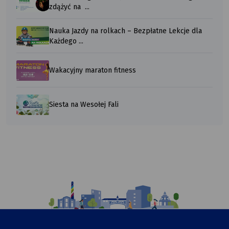
zdążyć na ...
Nauka Jazdy na rolkach – Bezpłatne Lekcje dla
Każdego ...
Wakacyjny maraton fitness
Siesta na Wesołej Fali
Ilustracja
przedstawiająca
komiksowy
rysunek
Urzędu