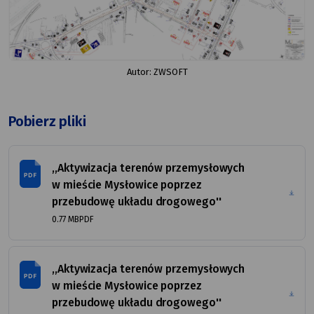
Autor: ZWSOFT
Pobierz pliki
,,Aktywizacja terenów przemysłowych
w mieście Mysłowice poprzez
przebudowę układu drogowego''
rozmiar
FORMAT
0.77 MB
PDF
pliku
PLIKU
,,Aktywizacja terenów przemysłowych
w mieście Mysłowice poprzez
przebudowę układu drogowego''