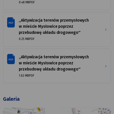
rozmiar
FORMAT
0.48 MB
PDF
pliku
PLIKU
,,Aktywizacja terenów przemysłowych
w mieście Mysłowice poprzez
przebudowę układu drogowego''
rozmiar
FORMAT
0.25 MB
PDF
pliku
PLIKU
,,Aktywizacja terenów przemysłowych
w mieście Mysłowice poprzez
przebudowę układu drogowego''
rozmiar
FORMAT
1.62 MB
PDF
pliku
PLIKU
Galeria
Tymczasowa
Undefine