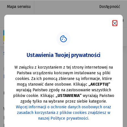
Uwaga!
przejdź do nawigacji strony
przejdź do treści strony
przejdź do stopki strony
Mapa serwisu
Dostępność
Utrudnienia
Platforma zakupowa
Ułatwienia dostępu
w ruchu!
Strona główna
Uwaga! Utrudnienia w ruchu!
Ustawienia Twojej prywatności
W związku z korzystaniem z tej strony internetowej na
Społeczne
Państwa urządzeniu końcowym instalowane są pliki
Uwaga! Utrudnienia w ruchu!
cookies. Za ich pomocą zbierane są informacje, które
mogą stanowić dane osobowe. Klikając
„AKCEPTUJ”
wyrażają Państwo zgodę na zastosowanie wszystkich
Data utworzenia: 22.05.2026
plików cookie. Klikając
„USTAWIENIA”
wyrażają Państwo
zgodę tylko na wybrane przez siebie kategorie.
Więcej informacji o ochronie danych osobowych oraz
W związku z realizacją zadania pt. „Aktywizacja terenów
zasadach korzystania z plików cookies znajdziesz w
przemysłowych w mieście Mysłowice poprzez
naszej Polityce prywatności.
przebudowę układu drogowego”, generalny wykonawca -