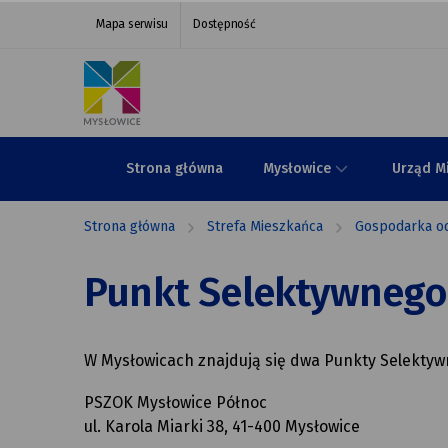
Punkt
przejdź do nawigacji strony
przejdź do treści strony
przejdź do stopki strony
Mapa serwisu
Dostępność
Selektywnego
Zbierania
Odpadów
Komunalnych
Strona główna
Mysłowice
Urząd M
(PSZOK)
Strona główna
Strefa Mieszkańca
Gospodarka o
|
Urząd
Punkt Selektywnego
Miasta
Mysłowice
W Mysłowicach znajdują się dwa Punkty Selekty
PSZOK Mysłowice Północ
ul. Karola Miarki 38, 41-400 Mysłowice