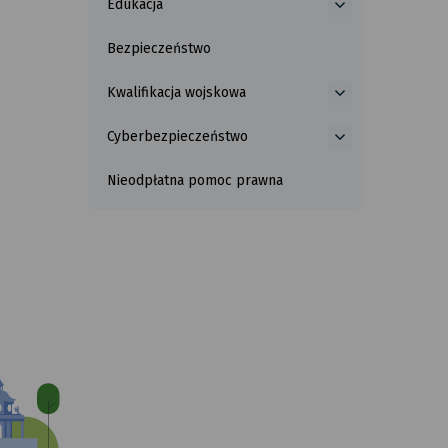
Edukacja
więcej
o
Bezpieczeństwo
Edukacja
Kwalifikacja wojskowa
więcej
o
Cyberbezpieczeństwo
Kwalifikacja
więcej
wojskowa
o
Nieodpłatna pomoc prawna
Cyberbezpiecze