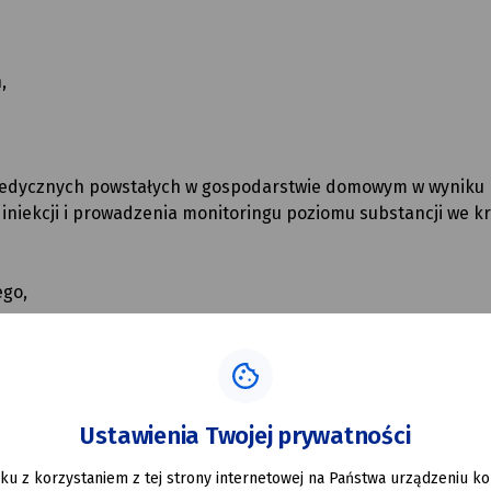
,
medycznych powstałych w gospodarstwie domowym w wyniku
niekcji i prowadzenia monitoringu poziomu substancji we kr
ego,
Ustawienia Twojej prywatności
erania Odpadów Komunalnych
można sprawdzić na stronac
ku z korzystaniem z tej strony internetowej na Państwa urządzeniu 