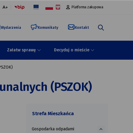
Platforma zakupowa
malna
większa
onka
czcionka
Wydarzenia
Komunikaty
Kontakt
Załatw sprawę
Decyduj o mieście
PSZOK)
unalnych (PSZOK)
odpadami
Strefa Mieszkańca
Gospodarka
o
więcej
Gospodarka odpadami