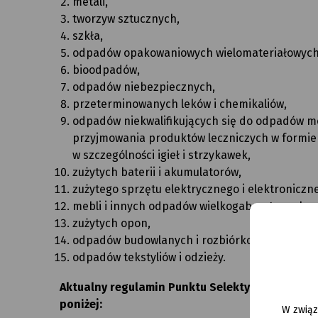
metali,
tworzyw sztucznych,
szkła,
odpadów opakowaniowych wielomateriałowych
bioodpadów,
odpadów niebezpiecznych,
przeterminowanych leków i chemikaliów,
odpadów niekwalifikujących się do odpadów 
przyjmowania produktów leczniczych w formie i
w szczególności igieł i strzykawek,
zużytych baterii i akumulatorów,
zużytego sprzętu elektrycznego i elektroniczn
mebli i innych odpadów wielkogabarytowych,
zużytych opon,
odpadów budowlanych i rozbiórkowych,
odpadów tekstyliów i odzieży.
Aktualny regulamin Punktu Selektywnego Zbi
poniżej:
W związ