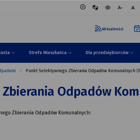
Tłumacz
wersja
mniejsza
nor
migowy
kontrastowa
czcionka
czci
portalu
Aktualności
iasta
Strefa Mieszkańca
Dla przedsiębiorców
dpadami
Punkt Selektywnego Zbierania Odpadów Komunalnych (
 Zbierania Odpadów Kom
wnego Zbierania Odpadów Komunalnych: