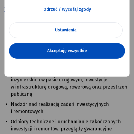
Zadania wydziału:
Odrzuć / Wycofaj zgody
Udzielanie zamówień dotyczących opracowania
Ustawienia
dokumentacji projektowych dla zadań inwestycyjnych
i remontowych
Realizacja robót budowlanych i remontowych
Akceptuję wszystkie
na podstawie dokumentacji projektowej – dotyczy
budynków oraz infrastruktury drogowej
Budowa jezdni, chodników oraz obiektów
inżynierskich w pasie drogowym, inwestycje
w infrastrukturę drogową, rowerową oraz przestrzeń
publiczną
Nadzór nad realizacją zadań inwestycyjnych
i remontowych
Odbiory techniczne i uruchamianie zakończonych
inwestycji i remontów, przeglądy gwarancyjne