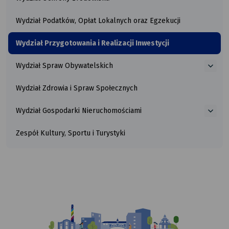
Wydział Podatków, Opłat Lokalnych oraz Egzekucji
Wydział Przygotowania i Realizacji Inwestycji
Wydział Spraw Obywatelskich
więce
o
Wydział Zdrowia i Spraw Społecznych
Wydzi
Spra
Obywa
Wydział Gospodarki Nieruchomościami
więce
o
Zespół Kultury, Sportu i Turystyki
Wydzi
Gospo
Nieru
Ilustracja
przedstawiająca
komiksowy