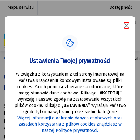
Wydział
przejdź do nawigacji strony
przejdź do treści strony
przejdź do stopki strony
Mapa serwisu
Dostępność
Przygotowania
Platforma zakupowa
Ułatwienia dostępu
i Realizacji
Inwestycji
|
Strona główna
Załatw sprawę
Wydział Przygotowania i Realiz
Ustawienia Twojej prywatności
Urząd
W związku z korzystaniem z tej strony internetowej na
Miasta
Wydział Przygotowania i Realizacji
Państwa urządzeniu końcowym instalowane są pliki
Inwestycji
Mysłowice
cookies. Za ich pomocą zbierane są informacje, które
mogą stanowić dane osobowe. Klikając
„AKCEPTUJ”
wyrażają Państwo zgodę na zastosowanie wszystkich
plików cookie. Klikając
„USTAWIENIA”
wyrażają Państwo
Symbol: PI
zgodę tylko na wybrane przez siebie kategorie.
Kierujący Biurem: Zając Monika
Więcej informacji o ochronie danych osobowych oraz
Numer Telefonu:
+48 32 31 71 216
zasadach korzystania z plików cookies znajdziesz w
Adres wydziału: Budynek szkoły, pl. Wolności 5 ( parter)
naszej Polityce prywatności.
pok. 002