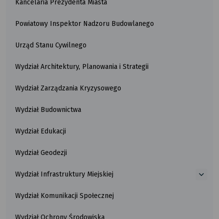
Kancelaria Prezydenta Miasta
Powiatowy Inspektor Nadzoru Budowlanego
Urząd Stanu Cywilnego
Wydział Architektury, Planowania i Strategii
Wydział Zarządzania Kryzysowego
Wydział Budownictwa
Wydział Edukacji
Wydział Geodezji
Wydział Infrastruktury Miejskiej
więce
o
Wydział Komunikacji Społecznej
Wydzi
Infra
Miejsk
Wydział Ochrony Środowiska