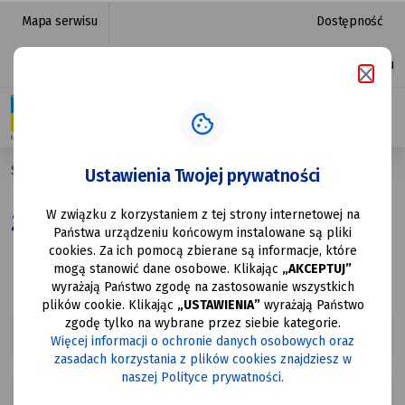
Zdrowie
przejdź do nawigacji strony
przejdź do treści strony
przejdź do stopki strony
Mapa serwisu
Dostępność
|
Platforma zakupowa
Ułatwienia dostępu
Urząd
Miasta
Mysłowice
Strona główna
Strefa Mieszkańca
Zdrowie
Ustawienia Twojej prywatności
W związku z korzystaniem z tej strony internetowej na
Zdrowie
Państwa urządzeniu końcowym instalowane są pliki
cookies. Za ich pomocą zbierane są informacje, które
mogą stanowić dane osobowe. Klikając
„AKCEPTUJ”
wyrażają Państwo zgodę na zastosowanie wszystkich
plików cookie. Klikając
„USTAWIENIA”
wyrażają Państwo
zgodę tylko na wybrane przez siebie kategorie.
Placówki zdrowotne
Więcej informacji o ochronie danych osobowych oraz
zasadach korzystania z plików cookies znajdziesz w
naszej Polityce prywatności.
Instytucje pomocy społecznej