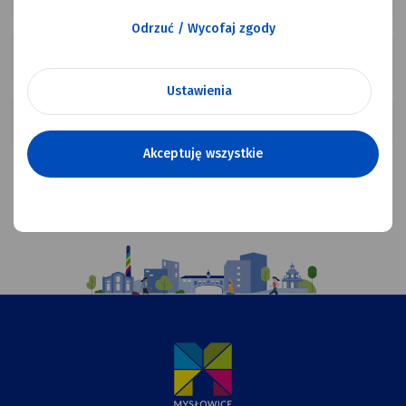
Odrzuć / Wycofaj zgody
Przeciwdziałanie alkoholizmowi
Ustawienia
Profilaktyka Zdrowotna
Akceptuję wszystkie
Ilustracja
przedstawiająca
komiksowy
rysunek
Urzędu
Miasta,
Przewiązki
i Kapliczki