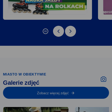
zatrzymaj slider: Wydarzenia
poprzednie
następne
elementy:
elementy:
Wydarzenia
Wydarzenia
MIASTO W OBIEKTYWIE
Galerie zdjęć
Zobacz więcej zdjęć