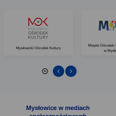
Miejski Ośrodek 
Mysłowicki Ośrodek Kultury
w Mysł
zatrzymaj slider: Polecane strony
poprzednie
następne
elementy:
elementy:
Polecane
Polecane
strony
strony
Mysłowice w mediach