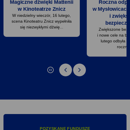
Magiczne dźwięki Mattenii
Roczna odp
w Kinoteatrze Znicz
w Mysłowicach
W niedzielny wieczór, 16 lutego,
i zwięks
scena Kinoteatru Znicz wypełniła
bezpiecz
się niezwykłymi dźwię...
Zwiększone bez
i nowe cele na bi
lutego odbyła s
roczna.
zatrzymaj slider: Galeria wideo
poprzednie
następne
elementy:
elementy:
Galeria
Galeria
wideo
wideo
POZYSKANE FUNDUSZE