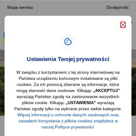
Strona
przejdź do nawigacji strony
przejdź do treści strony
przejdź do stopki strony
Mapa serwisu
Dostępność
główna
Platforma zakupowa
Ułatwienia dostępu
|
Urząd
Miasta
Aktualności
Ustawienia Twojej prywatności
Mysłowice
W związku z korzystaniem z tej strony internetowej na
Państwa urządzeniu końcowym instalowane są pliki
cookies. Za ich pomocą zbierane są informacje, które
mogą stanowić dane osobowe. Klikając
„AKCEPTUJ”
wyrażają Państwo zgodę na zastosowanie wszystkich
plików cookie. Klikając
„USTAWIENIA”
wyrażają
Państwo zgodę tylko na wybrane przez siebie kategorie.
Więcej informacji o ochronie danych osobowych oraz
zasadach korzystania z plików cookies znajdziesz w
DYNAMICZNE MIASTO W SERCU METROPOLII
naszej Polityce prywatności.