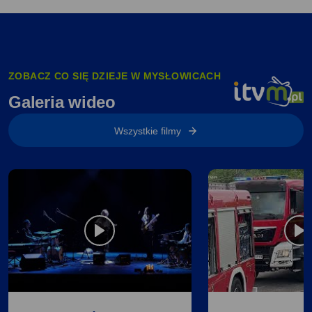
ZOBACZ CO SIĘ DZIEJE W MYSŁOWICACH
Galeria wideo
Wszystkie filmy
Magiczne
Roczna
dźwięki
odprawa
Mattenii
PSP
w Kinoteatrze
w Mysłowicach:
Znicz
nowe
cele
i zwiększone
bezpieczeństwo