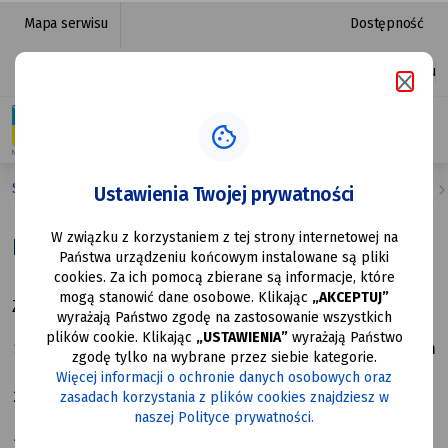
Pojemniki
przejdź do nawigacji strony
przejdź do treści strony
przejdź do stopki strony
Mapa serwisu
Dostępność
i worki
Platforma zakupowa
Ułatwienia dostępu
|
Urząd
Miasta
Strona główna
Strefa Mieszkańca
Gospodarka odpadami
Ustawienia Twojej prywatności
Mysłowice
W związku z korzystaniem z tej strony internetowej na
Pojemniki i worki
Państwa urządzeniu końcowym instalowane są pliki
cookies. Za ich pomocą zbierane są informacje, które
mogą stanowić dane osobowe. Klikając
„AKCEPTUJ”
Zabudowa jednorodzinna:
wyrażają Państwo zgodę na zastosowanie wszystkich
plików cookie. Klikając
„USTAWIENIA”
wyrażają Państwo
Papier – worki koloru niebieskiego oznaczone napisem
zgodę tylko na wybrane przez siebie kategorie.
„Papier”
Więcej informacji o ochronie danych osobowych oraz
Metale i tworzywa sztuczne – worki koloru żółtego
zasadach korzystania z plików cookies znajdziesz w
naszej Polityce prywatności.
oznaczone napisem „Metale i tworzywa sztuczne”
Szkło – worki koloru zielonego oznaczone napisem