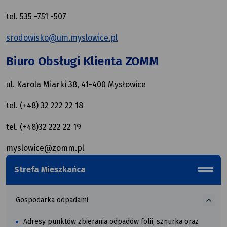
tel. 535 -751 -507
srodowisko@um.myslowice.pl
Biuro Obsługi Klienta ZOMM
ul. Karola Miarki 38, 41-400 Mysłowice
tel. (+48) 32 222 22 18
tel. (+48)32 222 22 19
myslowice@zomm.pl
odpadami
Strefa Mieszkańca
Gospodarka
menu_b
o
więcej
Gospodarka odpadami
Adresy punktów zbierania odpadów folii, sznurka oraz