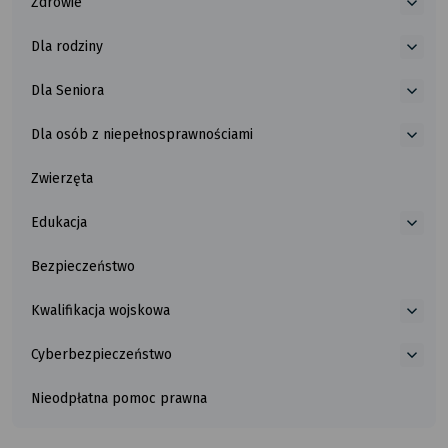
Zdrowie
Ochr
więce
Środo
o
Dla rodziny
Zdrow
więce
o
Dla Seniora
Dla
więce
rodzi
o
Dla osób z niepełnosprawnościami
Dla
więce
Senio
o
Zwierzęta
Dla
osób
z nie
Edukacja
więce
o
Bezpieczeństwo
Eduka
Kwalifikacja wojskowa
więce
o
Cyberbezpieczeństwo
Kwalif
więce
wojs
o
Nieodpłatna pomoc prawna
Cybe