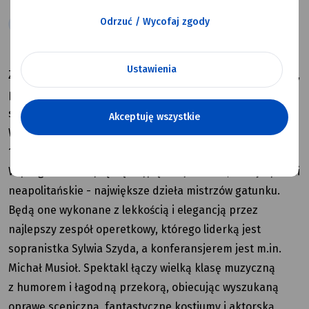
Odrzuć / Wycofaj zgody
Kultura
Ustawienia
Zapraszamy Państwa na wyjątkowy, pełen blasku wieczór,
podczas którego magia operetki rozbłyśnie pełnym
splendorze!
Akceptuję wszystkie
Wydarzenie odbędzie się 27 grudnia 2025 roku o godzinie
18:00 w Miejskim Ośrodku Kultury w Mysłowicach.
W programie znajdą się najpiękniejsze arie, duety i pieśni
neapolitańskie - największe dzieła mistrzów gatunku.
Będą one wykonane z lekkością i elegancją przez
najlepszy zespół operetkowy, którego liderką jest
sopranistka Sylwia Szyda, a konferansjerem jest m.in.
Michał Musioł. Spektakl łączy wielką klasę muzyczną
z humorem i łagodną przekorą, obiecując wyszukaną
oprawę sceniczną, fantastyczne kostiumy i aktorską