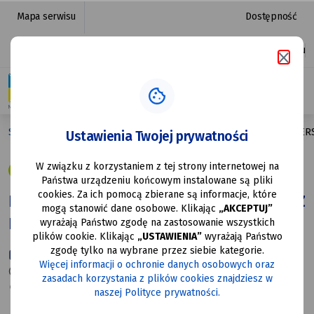
PRZEDSYLWESTROWA
przejdź do nawigacji strony
przejdź do treści strony
przejdź do stopki strony
Mapa serwisu
Dostępność
GALA
Platforma zakupowa
Ułatwienia dostępu
OPERETKI
Z
KINDERSZTUBĄ
Strona główna
PRZEDSYLWESTROWA GALA OPERETKI Z KINDER
Ustawienia Twojej prywatności
I
W związku z korzystaniem z tej strony internetowej na
HUMOREM
27 GRU
Państwa urządzeniu końcowym instalowane są pliki
cookies. Za ich pomocą zbierane są informacje, które
PRZEDSYLWESTROWA GALA OPERETKI Z
mogą stanowić dane osobowe. Klikając
„AKCEPTUJ”
KINDERSZTUBĄ I HUMOREM
wyrażają Państwo zgodę na zastosowanie wszystkich
plików cookie. Klikając
„USTAWIENIA”
wyrażają Państwo
zgodę tylko na wybrane przez siebie kategorie.
27-12-2025
Więcej informacji o ochronie danych osobowych oraz
18:00
zasadach korzystania z plików cookies znajdziesz w
Mysłowice ul. Grunwaldzka 7
naszej Polityce prywatności.