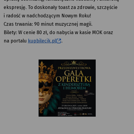
ekspresję. To doskonały toast za zdrowie, szczęście
i radość w nadchodzącym Nowym Roku!
Czas trwania: 90 minut muzycznej magii.
Bilety: W cenie 80 zł, do nabycia w kasie MOK oraz
na portalu
kupbilecik.pl
.
Polish
Polish
Polish
Polish
Polish
Polish
Polish
Polish
Polish
Polish
Polish
Polish
Polish