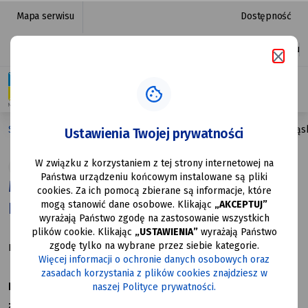
Mysłowice
przejdź do nawigacji strony
przejdź do treści strony
przejdź do stopki strony
Mapa serwisu
Dostępność
uczczą
Platforma zakupowa
Ułatwienia dostępu
Narodowy
Dzień
Powstań
Strona główna
Mysłowice uczczą Narodowy Dzień Powstań Śląs
Ustawienia Twojej prywatności
Śląskich
W związku z korzystaniem z tej strony internetowej na
Kultura
Samorząd
Państwa urządzeniu końcowym instalowane są pliki
Mysłowice uczczą Narodowy Dzień
cookies. Za ich pomocą zbierane są informacje, które
mogą stanowić dane osobowe. Klikając
„AKCEPTUJ”
Powstań Śląskich
wyrażają Państwo zgodę na zastosowanie wszystkich
plików cookie. Klikając
„USTAWIENIA”
wyrażają Państwo
zgodę tylko na wybrane przez siebie kategorie.
Data utworzenia: 16.06.2026
Więcej informacji o ochronie danych osobowych oraz
zasadach korzystania z plików cookies znajdziesz w
Prezydent Miasta Mysłowice Dariusz Wójtowicz
naszej Polityce prywatności.
zaprasza mieszkańców do udziału we wspólnych