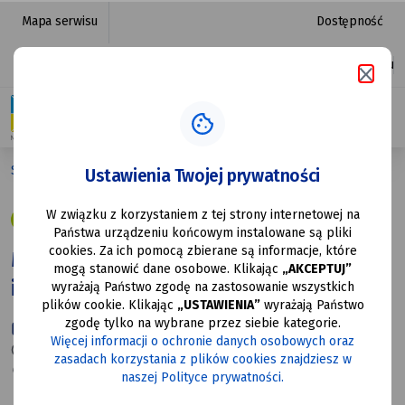
Muzyczny
przejdź do nawigacji strony
przejdź do treści strony
przejdź do stopki strony
Mapa serwisu
Dostępność
Rynek
Platforma zakupowa
Ułatwienia dostępu
-
Karaoke
i Potańcówka
Strona główna
Muzyczny Rynek - Karaoke i Potańcówka
Ustawienia Twojej prywatności
W związku z korzystaniem z tej strony internetowej na
11 LIP
Państwa urządzeniu końcowym instalowane są pliki
cookies. Za ich pomocą zbierane są informacje, które
Muzyczny Rynek - Karaoke
mogą stanowić dane osobowe. Klikając
„AKCEPTUJ”
i Potańcówka
wyrażają Państwo zgodę na zastosowanie wszystkich
plików cookie. Klikając
„USTAWIENIA”
wyrażają Państwo
zgodę tylko na wybrane przez siebie kategorie.
11-07-2026
Więcej informacji o ochronie danych osobowych oraz
19:00
zasadach korzystania z plików cookies znajdziesz w
Rynek Mysłowice
naszej Polityce prywatności.