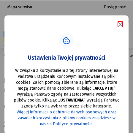
Bezpłatne
przejdź do nawigacji strony
przejdź do treści strony
przejdź do stopki strony
Mapa serwisu
Dostępność
badania
Platforma zakupowa
Ułatwienia dostępu
stężenia
kwasu
moczowego
Strona główna
Bezpłatne badania stężenia kwasu moczowego w
Ustawienia Twojej prywatności
w Przychodniach
W związku z korzystaniem z tej strony internetowej na
Brackich
Zdrowie
Państwa urządzeniu końcowym instalowane są pliki
Bezpłatne badania stężenia kwasu
cookies. Za ich pomocą zbierane są informacje, które
mogą stanowić dane osobowe. Klikając
„AKCEPTUJ”
moczowego w Przychodniach Brackich
wyrażają Państwo zgodę na zastosowanie wszystkich
plików cookie. Klikając
„USTAWIENIA”
wyrażają Państwo
zgodę tylko na wybrane przez siebie kategorie.
Data utworzenia: 21.10.2025
Więcej informacji o ochronie danych osobowych oraz
zasadach korzystania z plików cookies znajdziesz w
Z Przychodnią Bracką po zdrowie!
naszej Polityce prywatności.