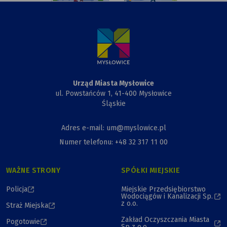
rysunek
Urzędu
Miasta,
Przewiązki
i Kapliczki
Urząd Miasta Mysłowice
ul. Powstańców 1, 41-400 Mysłowice
Śląskie
Adres e-mail: um@myslowice.pl
Numer telefonu: +48 32 317 11 00
WAŻNE STRONY
SPÓŁKI MIEJSKIE
Policja
Miejskie Przedsiębiorstwo
Wodociągów i Kanalizacji Sp.
z o.o.
Straż Miejska
Zakład Oczyszczania Miasta
Pogotowie
Sp z o.o.