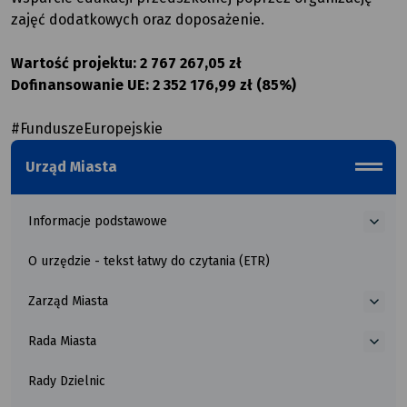
zajęć dodatkowych oraz doposażenie.
Wartość projektu: 2 767 267,05 zł
Dofinansowanie UE: 2 352 176,99 zł (85%)
#FunduszeEuropejskie
Urząd Miasta
menu_b
Informacje podstawowe
więce
o
O urzędzie - tekst łatwy do czytania (ETR)
Infor
pods
Zarząd Miasta
więce
o
Rada Miasta
Zarzą
więce
Miast
o
Rady Dzielnic
Rada
Miast