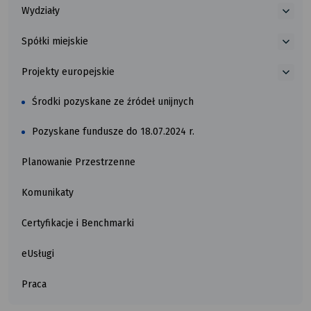
Wydziały
więce
o
Spółki miejskie
Wydzi
więce
o
Projekty europejskie
Spółk
więce
miejs
o
Środki pozyskane ze źródeł unijnych
Proje
europ
Pozyskane fundusze do 18.07.2024 r.
Planowanie Przestrzenne
Komunikaty
Certyfikacje i Benchmarki
eUsługi
Praca