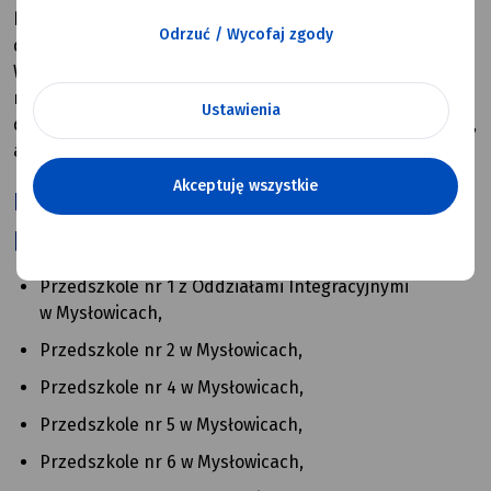
który obejmuje organizację zajęć dodatkowych oraz
Odrzuć / Wycofaj zgody
doposażenie 17 przedszkoli publicznych w Mysłowicach.
W ramach przedsięwzięcia zaplanowaliśmy także zakup
nowoczesnego sprzętu, mebli i pomocy dydaktycznych
Ustawienia
do prowadzenia zajęć dydaktycznych i specjalistycznych,
a także utworzenie gabinetów specjalistycznych.
Akceptuję wszystkie
Projekt obejmuje następujące
placówki:
Przedszkole nr 1 z Oddziałami Integracyjnymi
w Mysłowicach,
Przedszkole nr 2 w Mysłowicach,
Przedszkole nr 4 w Mysłowicach,
Przedszkole nr 5 w Mysłowicach,
Przedszkole nr 6 w Mysłowicach,