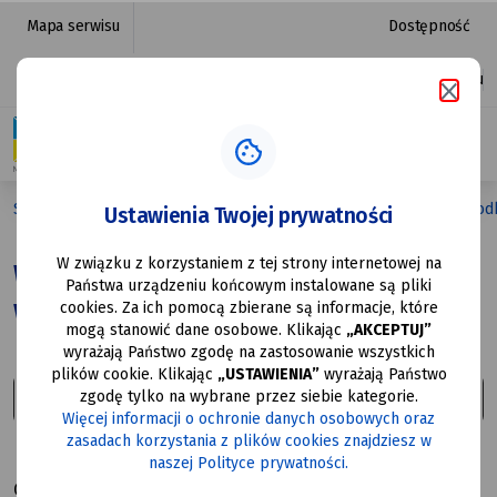
Wsparcie
przejdź do nawigacji strony
przejdź do treści strony
przejdź do stopki strony
Mapa serwisu
Dostępność
edukacji
Platforma zakupowa
Ułatwienia dostępu
przedszkolnej
w Mysłowicach
|
Strona główna
Urząd Miasta
Projekty europejskie
Środ
Ustawienia Twojej prywatności
Urząd
W związku z korzystaniem z tej strony internetowej na
Miasta
Wsparcie edukacji przedszkolnej
Państwa urządzeniu końcowym instalowane są pliki
w Mysłowicach
Mysłowice
cookies. Za ich pomocą zbierane są informacje, które
mogą stanowić dane osobowe. Klikając
„AKCEPTUJ”
wyrażają Państwo zgodę na zastosowanie wszystkich
plików cookie. Klikając
„USTAWIENIA”
wyrażają Państwo
zgodę tylko na wybrane przez siebie kategorie.
Więcej informacji o ochronie danych osobowych oraz
zasadach korzystania z plików cookies znajdziesz w
Źródło dofinansowania
naszej Polityce prywatności.
Otrzymaliśmy dofinansowanie do realizacji projektu,