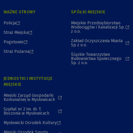
WAŻNE STRONY
SPÓŁKI MIEJSKIE
Policja
Miejskie Przedsiębiorstwo
Wodociągów i Kanalizacji Sp.
z o.o.
Straż Miejska
Zakład Oczyszczania Miasta
Pogotowie
Sp z o.o.
Straż Pożarna
Śląskie Towarzystwo
Budownictwa Społecznego
Sp. z o.o.
JEDNOSTKI I INSTYTUCJE
MIEJSKIE
Miejski Zarząd Gospodarki
Komunalnej w Mysłowicach
Szpital nr 2 im. dr. T.
Boczonia w Mysłowicach
Mysłowicki Ośrodek Kultury
Miejski Ośrodek Sportu