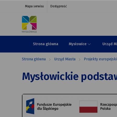
Mysłowickie
przejdź do nawigacji strony
przejdź do treści strony
przejdź do stopki strony
Mapa serwisu
Dostępność
podstawówki
stawiają
na jakość
|
Strona główna
Mysłowice
Urząd M
Urząd
Strona główna
Urząd Miasta
Projekty europejsk
Miasta
Mysłowice
Mysłowickie podstaw