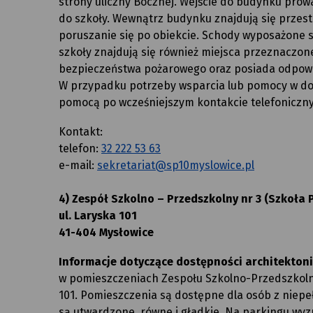
strony uliczny Bocznej. Wejście do budynku prow
do szkoły. Wewnątrz budynku znajdują się przes
poruszanie się po obiekcie. Schody wyposażone 
szkoły znajdują się również miejsca przeznaczon
bezpieczeństwa pożarowego oraz posiada odpow
W przypadku potrzeby wsparcia lub pomocy w do
pomocą po wcześniejszym kontakcie telefoniczn
Kontakt:
telefon:
32 222 53 63
e-mail:
sekretariat@sp10myslowice.pl
4) Zespół Szkolno – Przedszkolny nr 3 (Szkoła
ul. Laryska 101
41-404 Mysłowice
Informacje dotyczące dostępności architektonic
w pomieszczeniach Zespołu Szkolno-Przedszkolneg
101. Pomieszczenia są dostępne dla osób z niep
są utwardzone, równe i gładkie. Na parkingu wy