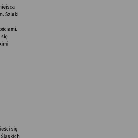
miejsca
. Szlaki
ościami.
 się
kimi
ieści się
 Śląskich