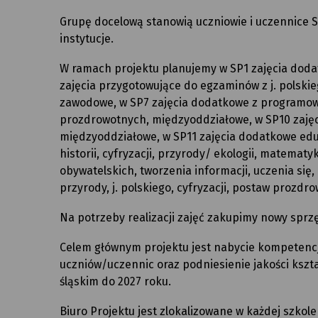
Grupę docelową stanowią uczniowie i uczennice SP
instytucje.
W ramach projektu planujemy w SP1 zajęcia dodatk
zajęcia przygotowujące do egzaminów z j. polskie
zawodowe, w SP7 zajęcia dodatkowe z programowan
prozdrowotnych, międzyoddziałowe, w SP10 zajęci
międzyoddziałowe, w SP11 zajęcia dodatkowe edu
historii, cyfryzacji, przyrody/ ekologii, matematy
obywatelskich, tworzenia informacji, uczenia się, 
przyrody, j. polskiego, cyfryzacji, postaw proz
Na potrzeby realizacji zajęć zakupimy nowy sprz
Celem głównym projektu jest nabycie kompetencji
uczniów/uczennic oraz podniesienie jakości ksz
śląskim do 2027 roku.
Biuro Projektu jest zlokalizowane w każdej szkol