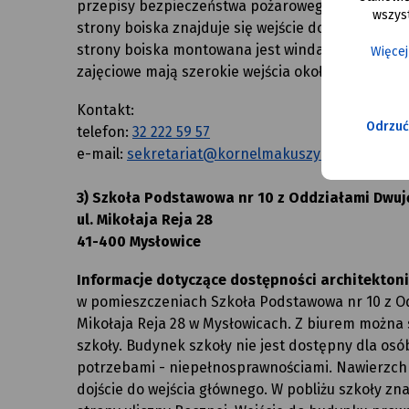
przepisy bezpieczeństwa pożarowego i posiada w
wszyst
strony boiska znajduje się wejście do szkoły i mi
strony boiska montowana jest winda, która będz
Więcej
zajęciowe mają szerokie wejścia około 80 cm. i s
Kontakt:
Odrzuć
telefon:
32 222 59 57
e-mail:
sekretariat@kornelmakuszynskisp7.pl
3) Szkoła Podstawowa nr 10 z Oddziałami Dwuj
ul. Mikołaja Reja 28
41-400 Mysłowice
Informacje dotyczące dostępności architektonic
w pomieszczeniach Szkoła Podstawowa nr 10 z Odd
Mikołaja Reja 28 w Mysłowicach. Z biurem można 
szkoły. Budynek szkoły nie jest dostępny dla os
potrzebami - niepełnosprawnościami. Nawierzch
dojście do wejścia głównego. W pobliżu szkoły zn