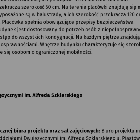
ekracza szerokość 50 cm. Na terenie placówki znajdują się 
osażone są w balustrady, a ich szerokość przekracza 120 cm
 Placówka spełnia obowiązujące przepisy bezpieczeństwa
udynek jest dostosowany do potrzeb osób z niepełnosprawn
stęp do wszystkich kondygnacji. Na każdym piętrze znajdują
nosprawnościami. Wnętrze budynku charakteryzuje się szero
e się osobom o ograniczonej mobilności.
zycznymi im. Alfreda Szklarskiego
znej biura projektu oraz sal zajęciowych:
Biuro projektu m
działami Dwujęzycznymi im. Alfreda Szklarskiego ul Piastów