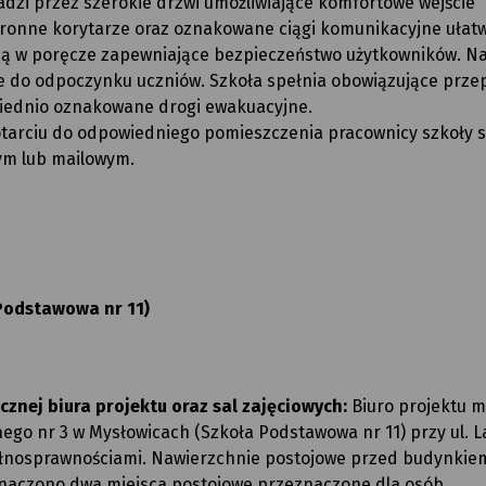
adzi przez szerokie drzwi umożliwiające komfortowe wejście
tronne korytarze oraz oznakowane ciągi komunikacyjne ułatw
są w poręcze zapewniające bezpieczeństwo użytkowników. Na
e do odpoczynku uczniów. Szkoła spełnia obowiązujące prze
iednio oznakowane drogi ewakuacyjne.
tarciu do odpowiedniego pomieszczenia pracownicy szkoły s
ym lub mailowym.
 Podstawowa nr 11)
znej biura projektu oraz sal zajęciowych:
Biuro projektu mi
o nr 3 w Mysłowicach (Szkoła Podstawowa nr 11) przy ul. La
ełnosprawnościami. Nawierzchnie postojowe przed budynkie
znaczono dwa miejsca postojowe przeznaczone dla osób