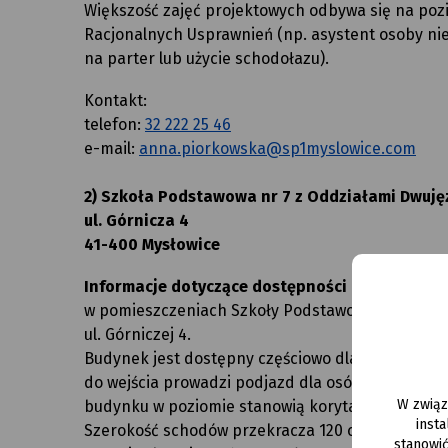
Większość zajęć projektowych odbywa się na po
Racjonalnych Usprawnień (np. asystent osoby nie
na parter lub użycie schodołazu).
Kontakt:
telefon:
32 222 25 46
e-mail:
anna.piorkowska@sp1myslowice.com
2) Szkoła Podstawowa nr 7 z Oddziałami Dwuję
ul. Górnicza 4
41-400 Mysłowice
Informacje dotyczące dostępności architektonic
w pomieszczeniach Szkoły Podstawowej nr 7 z Od
ul. Górniczej 4.
Budynek jest dostępny częściowo dla osób z nie
do wejścia prowadzi podjazd dla osób niepełnos
W związ
budynku w poziomie stanowią korytarze o szeroko
inst
Szerokość schodów przekracza 120 cm. Szlaki ko
stanowi