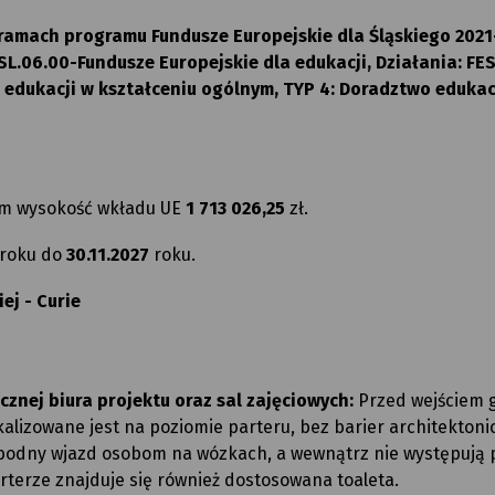
 ramach programu Fundusze Europejskie dla Śląskiego 2021
SL.06.00-Fundusze Europejskie dla edukacji, Działania: FE
i edukacji w kształceniu ogólnym, TYP 4: Doradztwo eduka
ym wysokość wkładu UE
1 713 026,25
zł.
roku do
30.11.2027
roku.
ej - Curie
znej biura projektu oraz sal zajęciowych:
Przed wejściem
alizowane jest na poziomie parteru, bez barier architektoni
bodny wjazd osobom na wózkach, a wewnątrz nie występują p
terze znajduje się również dostosowana toaleta.