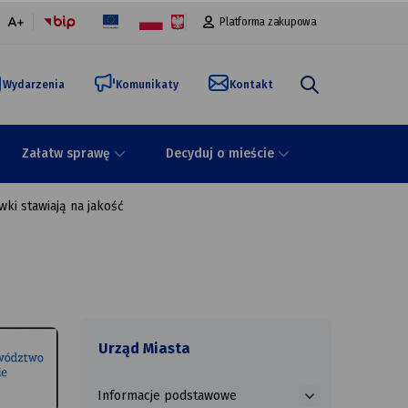
Platforma zakupowa
malna
większa
onka
czcionka
Wydarzenia
Komunikaty
Kontakt
Załatw sprawę
Decyduj o mieście
ki stawiają na jakość
Urząd Miasta
Informacje podstawowe
więcej