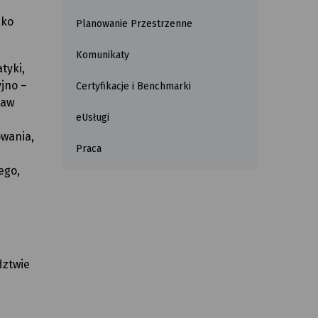
ako
Planowanie Przestrzenne
Komunikaty
tyki,
yjno –
Certyfikacje i Benchmarki
taw
eUsługi
owania,
Praca
ego,
dztwie