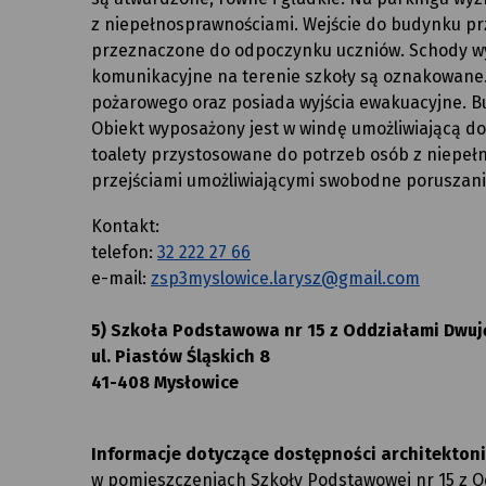
z niepełnosprawnościami. Wejście do budynku prz
przeznaczone do odpoczynku uczniów. Schody wyp
komunikacyjne na terenie szkoły są oznakowane.
pożarowego oraz posiada wyjścia ewakuacyjne. B
Obiekt wyposażony jest w windę umożliwiającą do
toalety przystosowane do potrzeb osób z niepeł
przejściami umożliwiającymi swobodne poruszani
Kontakt:
telefon:
32 222 27 66
e-mail:
zsp3myslowice.larysz@gmail.com
5) Szkoła Podstawowa nr 15 z Oddziałami Dwuję
ul. Piastów Śląskich 8
41-408 Mysłowice
Informacje dotyczące dostępności architektonic
w pomieszczeniach Szkoły Podstawowej nr 15 z Od