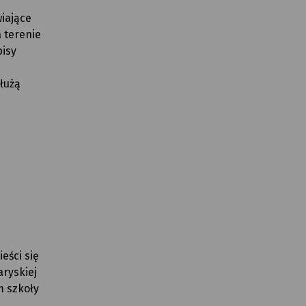
iające
 terenie
pisy
łużą
eści się
ryskiej
m szkoły