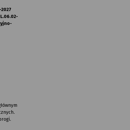
-2027
SL.06.02-
cyjno-
 głównym
cznych.
rogi.