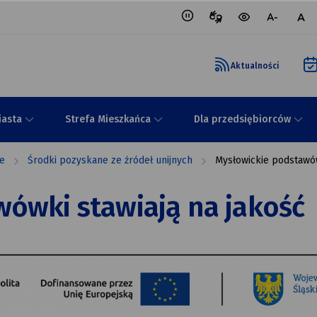
Tłumacz
wersja
mniejsza
nor
migowy
kontrastowa
czcionka
czci
portalu
Aktualności
iasta
Strefa Mieszkańca
Dla przedsiębiorców
ie
Środki pozyskane ze źródeł unijnych
Mysłowickie podstawów
ówki stawiają na jakość