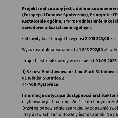
Projekt realizowany jest z dofinansowaniem w
(Europejski Fundusz Społeczny+), Priorytetu: FE
Kształcenie ogólne, TYP 1: Podniesienie jakośc
zawodowe w kształceniu ogólnym.
Całkowity koszt projektu wynosi
2 015 325,00
zł.
Wysokość dofinansowania to
1 813 792,50
zł, w t
Projekt jest realizowany w okresie od
01.09.2025
1) Szkoła Podstawowa nr 1 im. Marii Skłodowski
ul. Wielka Skotnica 2
41-400 Mysłowice
Informacje dotyczące dostępności architektonic
usytuowany jest parking. Wejście do budynku zlok
Drzwi są odpowiednio szerokie, by zapewnić swo
Przy drzwiach zamontowany jest dzwonek. Na par