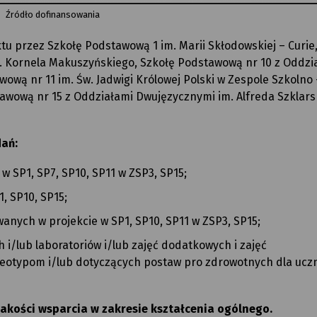
Źródło dofinansowania
tu przez Szkołę Podstawową 1 im. Marii Skłodowskiej – Curie
. Kornela Makuszyńskiego, Szkołę Podstawową nr 10 z Oddzi
ową nr 11 im. Św. Jadwigi Królowej Polski w Zespole Szkolno 
awową nr 15 z Oddziałami Dwujęzycznymi im. Alfreda Szklars
dań:
 w SP1, SP7, SP10, SP11 w ZSP3, SP15;
, SP10, SP15;
nych w projekcie w SP1, SP10, SP11 w ZSP3, SP15;
i/lub laboratoriów i/lub zajęć dodatkowych i zajęć
reotypom i/lub dotyczących postaw pro zdrowotnych dla ucz
jakości wsparcia w zakresie kształcenia ogólnego.