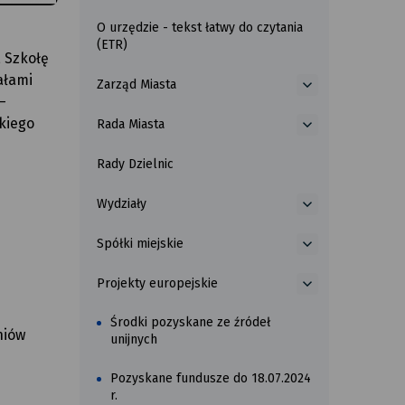
o
O urzędzie - tekst łatwy do czytania
Informacje
(ETR)
podstawowe
, Szkołę
ałami
Zarząd Miasta
więcej
–
o
kiego
Rada Miasta
Zarząd
więcej
Miasta
o
Rady Dzielnic
Rada
Miasta
Wydziały
więcej
o
Spółki miejskie
Wydziały
więcej
o
Projekty europejskie
Spółki
więcej
miejskie
o
Środki pozyskane ze źródeł
Projekty
niów
unijnych
europejskie
Pozyskane fundusze do 18.07.2024
r.