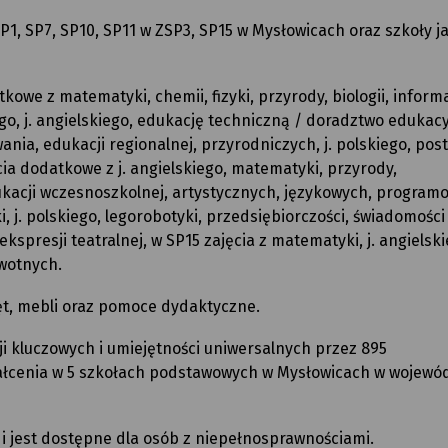
1, SP7, SP10, SP11 w ZSP3, SP15 w Mysłowicach oraz szkoły j
owe z matematyki, chemii, fizyki, przyrody, biologii, informa
go, j. angielskiego, edukację techniczną / doradztwo edukac
ia, edukacji regionalnej, przyrodniczych, j. polskiego, pos
a dodatkowe z j. angielskiego, matematyki, przyrody,
kacji wczesnoszkolnej, artystycznych, językowych, program
ki, j. polskiego, legorobotyki, przedsiębiorczości, świadomości
ekspresji teatralnej, w SP15 zajęcia z matematyki, j. angielski
drowotnych.
ęt, mebli oraz pomoce dydaktyczne.
 kluczowych i umiejętności uniwersalnych przez 895
tałcenia w 5 szkołach podstawowych w Mysłowicach w wojewó
e i jest dostępne dla osób z niepełnosprawnościami.