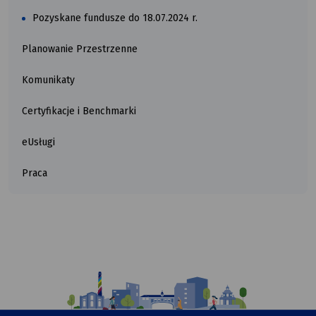
europ
Pozyskane fundusze do 18.07.2024 r.
Planowanie Przestrzenne
Komunikaty
Certyfikacje i Benchmarki
eUsługi
Praca
Ilustracja
przedstawiająca
komiksowy
rysunek