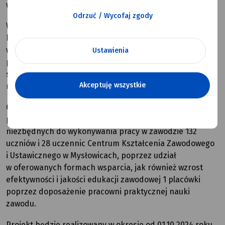
w Mysłowicach.
Odrzuć / Wycofaj zgody
W ramach projektu uczniowie i uczennice wybranych
kierunków CKZiU w Mysłowicach wezmą udział
w doradztwie zawodowym, stażach uczniowskich u
Ustawienia
pracodawców oraz kursach i szkoleniach. Dodatkowo
szkoła otrzyma doposażenie na potrzeby praktycznej
Akceptuję wszystkie
nauki zawodu.
Celem projektu jest wzrost do 2026 roku kwalifikacji,
poziomu doświadczenia i umiejętności praktycznych
niezbędnych do wykonywania pracy w zawodzie 132
uczniów i 28 uczennic Centrum Kształcenia Zawodowego
i Ustawicznego w Mysłowicach, poprzez udział
w oferowanych formach wsparcia, jak również wzrost
efektywności i jakości edukacji zawodowej 1 placówki
poprzez doposażenie pracowni praktycznej nauki
zawodu.
Projekt będzie realizowany w okresie od 01.10.2024 roku