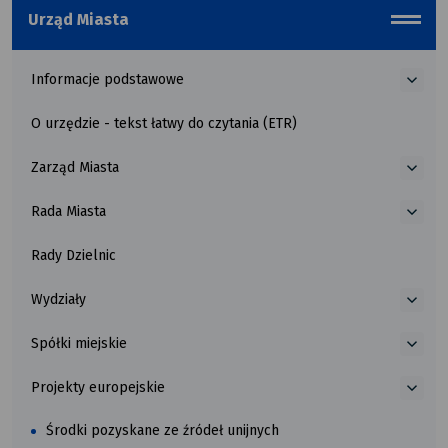
Urząd Miasta
menu_b
Informacje podstawowe
więce
o
O urzędzie - tekst łatwy do czytania (ETR)
Infor
pods
Zarząd Miasta
więce
o
Rada Miasta
Zarzą
więce
Miast
o
Rady Dzielnic
Rada
Miast
Wydziały
więce
o
Spółki miejskie
Wydzi
więce
o
Projekty europejskie
Spółk
więce
miejs
o
Środki pozyskane ze źródeł unijnych
Proje