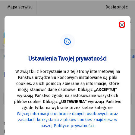
Edukacja
przejdź do nawigacji strony
przejdź do treści strony
przejdź do stopki strony
Mapa serwisu
Dostępność
-
Platforma zakupowa
Ułatwienia dostępu
transformacja
|
Urząd
Strona główna
Urząd Miasta
Projekty europejskie
Środ
Ustawienia Twojej prywatności
Miasta
W związku z korzystaniem z tej strony internetowej na
Mysłowice
Edukacja - transformacja
Państwa urządzeniu końcowym instalowane są pliki
cookies. Za ich pomocą zbierane są informacje, które
mogą stanowić dane osobowe. Klikając
„AKCEPTUJ”
wyrażają Państwo zgodę na zastosowanie wszystkich
plików cookie. Klikając
„USTAWIENIA”
wyrażają Państwo
zgodę tylko na wybrane przez siebie kategorie.
Źródło dofinansowania.
Więcej informacji o ochronie danych osobowych oraz
zasadach korzystania z plików cookies znajdziesz w
Otrzymaliśmy dofinansowanie do realizacji projektu
naszej Polityce prywatności.
przez Centrum Kształcenia Zawodowego i Ustawicznego