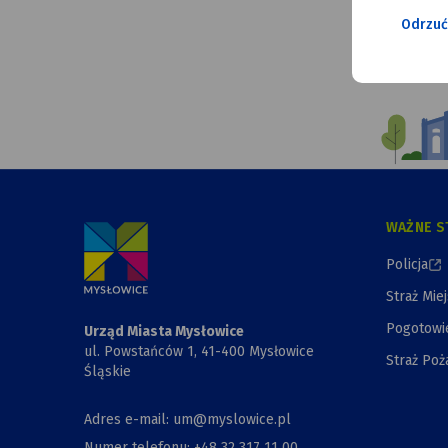
Odrzuć
Ilustracja
przedstawiająca
komiksowy
rysunek
Urzędu
Miasta,
Przewiązki
i Kapliczki
WAŻNE S
Policja
Straż Mie
Pogotowi
Urząd Miasta Mysłowice
ul. Powstańców 1, 41-400 Mysłowice
Straż Poż
Śląskie
Adres e-mail: um@myslowice.pl
Numer telefonu: +48 32 317 11 00