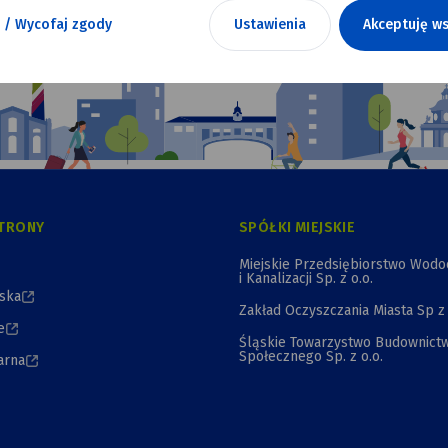
 / Wycofaj zgody
Ustawienia
Akceptuję ws
TRONY
SPÓŁKI MIEJSKIE
Miejskie Przedsiębiorstwo Wod
i Kanalizacji Sp. z o.o.
jska
Zakład Oczyszczania Miasta Sp z 
e
Śląskie Towarzystwo Budownict
Społecznego Sp. z o.o.
arna