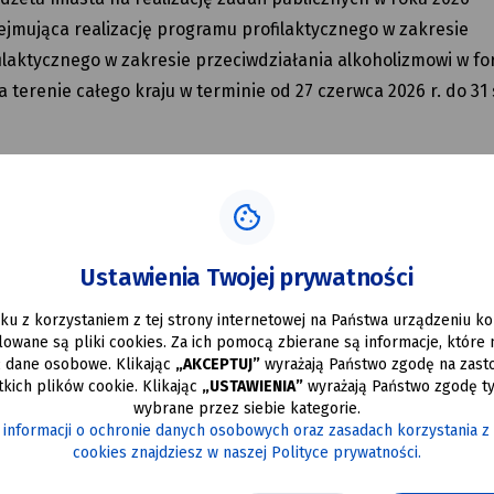
ejmująca realizację programu profilaktycznego w zakresie
laktycznego w zakresie przeciwdziałania alkoholizmowi w fo
 terenie całego kraju w terminie od 27 czerwca 2026 r. do 31 
Ustawienia Twojej prywatności
tacje z budżetu miasta na realizację zadań
ku z korzystaniem z tej strony internetowej na Państwa urządzeniu 
alowane są pliki cookies. Za ich pomocą zbierane są informacje, które
ć dane osobowe. Klikając
„AKCEPTUJ”
wyrażają Państwo zgodę na zast
kich plików cookie. Klikając
„USTAWIENIA”
wyrażają Państwo zgodę ty
wybrane przez siebie kategorie.
 informacji o ochronie danych osobowych oraz zasadach korzystania z
cookies znajdziesz w naszej Polityce prywatności.