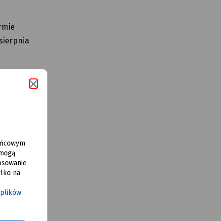
rmie
sierpnia
końcowym
 mogą
osowanie
lko na
 plików