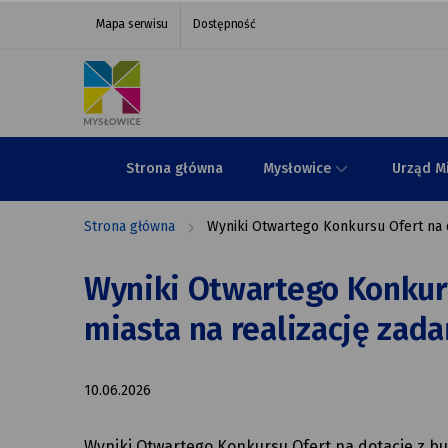
Wyniki
przejdź do nawigacji strony
przejdź do treści strony
przejdź do stopki strony
Mapa serwisu
Dostępność
Otwartego
Konkursu
Ofert
na dotacje
Strona główna
Mysłowice
Urząd M
z budżetu
Strona główna
Wyniki Otwartego Konkursu Ofert na d
miasta
na realizację
Wyniki Otwartego Konkurs
zadań
miasta na realizację zada
publicznych
10.06.2026
w roku
2026.
Wyniki Otwartego Konkursu Ofert na dotacje z bu