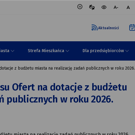
Tłumacz
wersja
mniejsza
nor
migowy
kontrastowa
czcionka
czci
portalu
Aktualności
iasta
Strefa Mieszkańca
Dla przedsiębiorców
otacje z budżetu miasta na realizację zadań publicznych w roku 2026.
u Ofert na dotacje z budżetu
ń publicznych w roku 2026.
dżetu miasta na realizację zadań publicznych w roku 2026