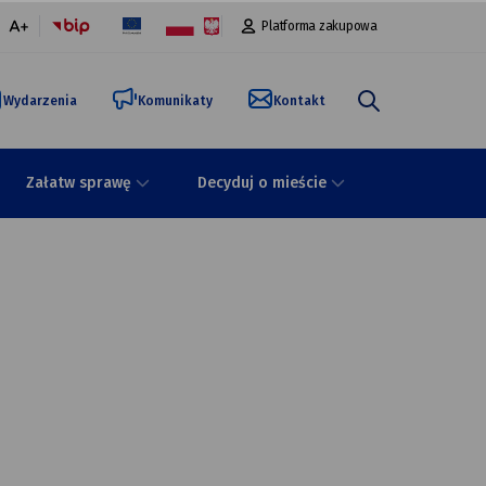
Platforma zakupowa
malna
większa
onka
czcionka
Wydarzenia
Komunikaty
Kontakt
Załatw sprawę
Decyduj o mieście