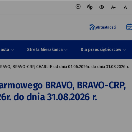
Tłumacz
wersja
mniejsza
nor
migowy
kontrastowa
czcionka
czci
portalu
Aktualności
iasta
Strefa Mieszkańca
Dla przedsiębiorców
VO, BRAVO-CRP, CHARLIE od dnia 01.06.2026r. do dnia 31.08.2026 r.
larmowego BRAVO, BRAVO-CRP,
r. do dnia 31.08.2026 r.