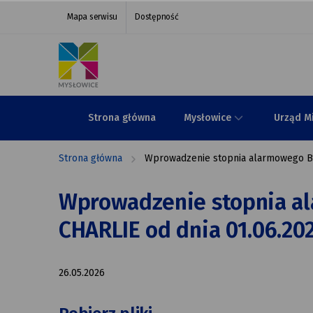
Wprowadzenie
przejdź do nawigacji strony
przejdź do treści strony
przejdź do stopki strony
Mapa serwisu
Dostępność
stopnia
alarmowego
BRAVO,
BRAVO-
Strona główna
Mysłowice
Urząd M
CRP,
Strona główna
Wprowadzenie stopnia alarmowego BRA
CHARLIE
od
Wprowadzenie stopnia a
dnia
CHARLIE od dnia 01.06.2026
01.06.2026r.
26.05.2026
do dnia
31.08.2026