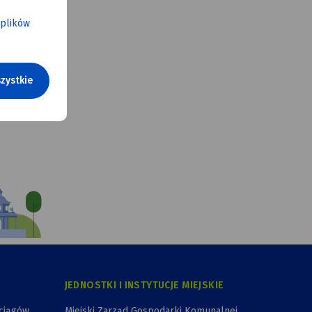
 plików
zystkie
JEDNOSTKI I INSTYTUCJE MIEJSKIE
ociągów
Miejski Zarząd Gospodarki Komunalnej