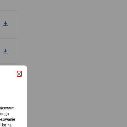
końcowym
 mogą
osowanie
lko na