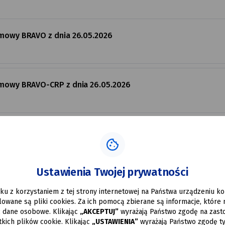
rmowy BRAVO z dnia 26.05.2026
rmowy BRAVO-CRP z dnia 26.05.2026
topień BRAVO Infrastruktura
Ustawienia Twojej prywatności
stopień BRAVO
ku z korzystaniem z tej strony internetowej na Państwa urządzeniu 
alowane są pliki cookies. Za ich pomocą zbierane są informacje, które
ć dane osobowe. Klikając
„AKCEPTUJ”
wyrażają Państwo zgodę na zast
kich plików cookie. Klikając
„USTAWIENIA”
wyrażają Państwo zgodę ty