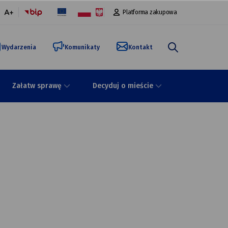
Platforma zakupowa
malna
większa
onka
czcionka
Wydarzenia
Komunikaty
Kontakt
Załatw sprawę
Decyduj o mieście