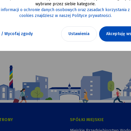
wybrane przez siebie kategorie.
 stopień BRAVO-CRP (002)
 informacji o ochronie danych osobowych oraz zasadach korzystania z
cookies znajdziesz w naszej Polityce prywatności.
 / Wycofaj zgody
Ustawienia
Akceptuję ws
TRONY
SPÓŁKI MIEJSKIE
Miejskie Przedsiębiorstwo Wod