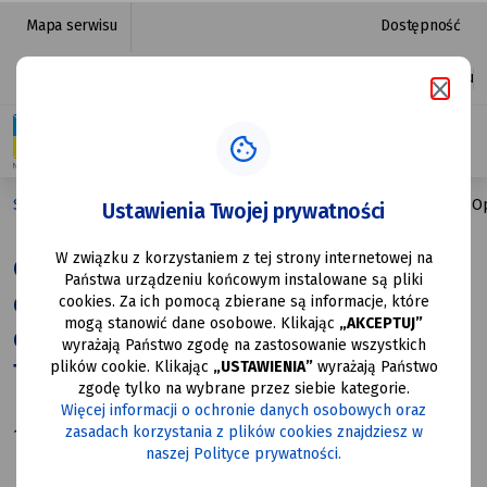
Ogłoszenie
przejdź do nawigacji strony
przejdź do treści strony
przejdź do stopki strony
Mapa serwisu
Dostępność
o
Platforma zakupowa
Ułatwienia dostępu
naborze
zgłoszeń
do programu
Strona główna
Ogłoszenie o naborze zgłoszeń do programu „Op
Ustawienia Twojej prywatności
„Opieka
W związku z korzystaniem z tej strony internetowej na
wytchnieniowa”
Ogłoszenie o naborze zgłoszeń
Państwa urządzeniu końcowym instalowane są pliki
do programu „Opieka wytchnieniowa”
dla
cookies. Za ich pomocą zbierane są informacje, które
mogą stanowić dane osobowe. Klikając
„AKCEPTUJ”
dla Jednostek Samorządu
Jednostek
wyrażają Państwo zgodę na zastosowanie wszystkich
plików cookie. Klikając
„USTAWIENIA”
wyrażają Państwo
Terytorialnego – edycja 2025
Samorządu
zgodę tylko na wybrane przez siebie kategorie.
Więcej informacji o ochronie danych osobowych oraz
Terytorialnego
zasadach korzystania z plików cookies znajdziesz w
16.05.2025
naszej Polityce prywatności.
–