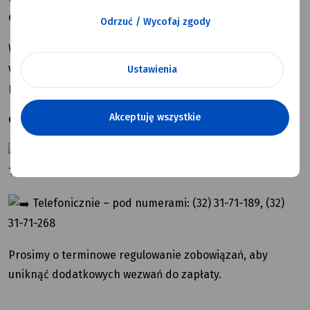
dzierżawnego.
Odrzuć / Wycofaj zgody
W związku ze zmianą rachunków bankowych prosimy
wszystkich dzierżawców o zweryfikowanie dokonanych
Ustawienia
płatności.
Akceptuję wszystkie
Gdzie uzyskać informacje o zaległościach?
Osobiście – w Urzędzie Miasta Mysłowice, pokoje nr
116 i 209
Telefonicznie – pod numerami: (32) 31-71-189, (32)
31-71-268
Prosimy o terminowe regulowanie zobowiązań, aby
uniknąć dodatkowych wezwań do zapłaty.