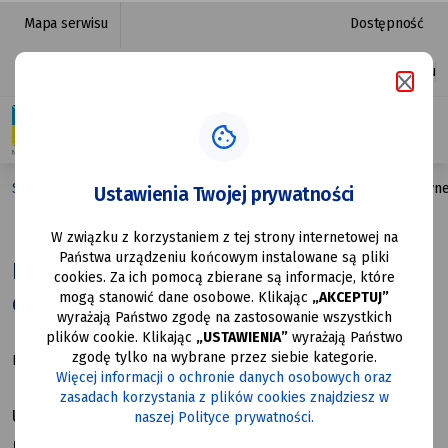
Komunikat
przejdź do nawigacji strony
przejdź do treści strony
przejdź do stopki strony
Mapa serwisu
Dostępność
dot.
Platforma zakupowa
Ułatwienia dostępu
opłat
z tytułu
czynszu
Strona główna
Komunikat dot. opłat z tytułu czynszu dzierżawn
Ustawienia Twojej prywatności
dzierżawnego
W związku z korzystaniem z tej strony internetowej na
Samorząd
Społeczne
Państwa urządzeniu końcowym instalowane są pliki
Komunikat dot. opłat z tytułu czynszu
cookies. Za ich pomocą zbierane są informacje, które
mogą stanowić dane osobowe. Klikając
„AKCEPTUJ”
dzierżawnego
wyrażają Państwo zgodę na zastosowanie wszystkich
plików cookie. Klikając
„USTAWIENIA”
wyrażają Państwo
zgodę tylko na wybrane przez siebie kategorie.
Data utworzenia: 30.09.2025
Więcej informacji o ochronie danych osobowych oraz
zasadach korzystania z plików cookies znajdziesz w
Urząd Miasta Mysłowice przypomina, że 30 września 2025
naszej Polityce prywatności.
r. upływa termin wniesienia opłat z tytułu czynszu