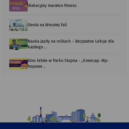
Wakacyjny maraton fitness
Siesta na Wesołej Fali
Nauka Jazdy na rolkach – Bezpłatne Lekcje dla
Każdego ...
Kino letnie w Parku Słupna - „Kneecap. Hip-
hopowa ...
Ilustracja
przedstawiająca
komiksowy
rysunek
Urzędu