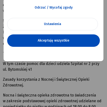
e-mail:
sekretariat@mcz.myslowice.pl
Odrzuć / Wycofaj zgody
www:
http://www.mcz.myslowice.pl
Świadczenia z zakresu Nocnej i Świątecznej Opieki
Ustawienia
Zdrowotnej dla osób dorosłych realizowane są w poradni
POZ (lekarza rodzinnego) wejście od ul. Szpitalnej
w godzinach od 18.00 do 8.00 w dni powszednie oraz
Akceptuję wszystkie
całodobowo 24/24 w soboty i dni świąteczne.
Tel.: 32 788 04 63
W tym czasie pomoc dla dzieci udziela Szpital nr 2 przy
ul. Bytomskiej 41
Zasady korzystania z Nocnej i Świątecznej Opieki
Zdrowotnej.
Nocna i świąteczna opieka zdrowotna to świadczenia
w zakresie podstawowej opieki zdrowotnej udzielane od
poniedziałku do piątku w godzinach od 18.00 do 8.00