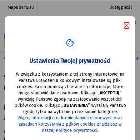
Szpitale
przejdź do nawigacji strony
przejdź do treści strony
przejdź do stopki strony
Mapa serwisu
Dostępność
-
Platforma zakupowa
Ułatwienia dostępu
całodobowa
opieka
medyczna
Strona główna
Strefa Mieszkańca
Zdrowie
Placówki zd
Ustawienia Twojej prywatności
|
W związku z korzystaniem z tej strony internetowej na
Urząd
Szpitale - całodobowa opieka
Państwa urządzeniu końcowym instalowane są pliki
medyczna
Miasta
cookies. Za ich pomocą zbierane są informacje, które
mogą stanowić dane osobowe. Klikając
„AKCEPTUJ”
Mysłowice
wyrażają Państwo zgodę na zastosowanie wszystkich
plików cookie. Klikając
„USTAWIENIA”
wyrażają Państwo
Mysłowickie Centrum Zdrowia Sp.
zgodę tylko na wybrane przez siebie kategorie.
z o.o.
Więcej informacji o ochronie danych osobowych oraz
zasadach korzystania z plików cookies znajdziesz w
naszej Polityce prywatności.
ul. Mikołowska 1, 41-400 Mysłowice
tel.:(32) 317 44 00, 788 04 63