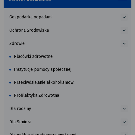
menu_b
Gospodarka odpadami
więce
o
Ochrona Środowiska
Gosp
więce
odpa
o
Zdrowie
Ochr
więce
Środo
o
Placówki zdrowotne
Zdrow
Instytucje pomocy społecznej
Przeciwdziałanie alkoholizmowi
Profilaktyka Zdrowotna
Dla rodziny
więce
o
Dla Seniora
Dla
więce
rodzi
o