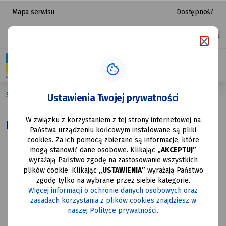
Fundusz
przejdź do nawigacji strony
przejdź do treści strony
przejdź do stopki strony
Mapa serwisu
Dostępność
Solidarnościowy
Platforma zakupowa
Ułatwienia dostępu
|
Urząd
Miasta
Strona główna
Fundusz Solidarnościowy
Ustawienia Twojej prywatności
Mysłowice
W związku z korzystaniem z tej strony internetowej na
Fundusz Solidarnościowy
Państwa urządzeniu końcowym instalowane są pliki
cookies. Za ich pomocą zbierane są informacje, które
mogą stanowić dane osobowe. Klikając
„AKCEPTUJ”
wyrażają Państwo zgodę na zastosowanie wszystkich
plików cookie. Klikając
„USTAWIENIA”
wyrażają Państwo
zgodę tylko na wybrane przez siebie kategorie.
Więcej informacji o ochronie danych osobowych oraz
zasadach korzystania z plików cookies znajdziesz w
naszej Polityce prywatności.